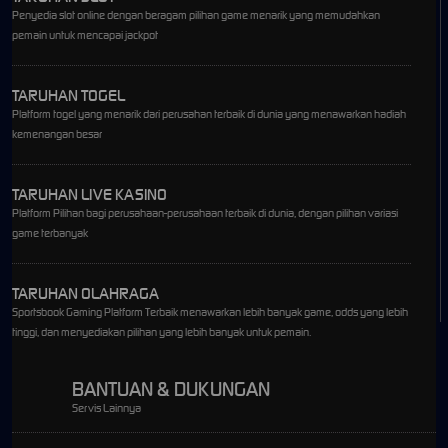
Penyedia slot online dengan beragam pilihan game menarik yang memudahkan
pemain untuk mencapai jackpot
TARUHAN TOGEL
Platform togel yang menarik dari perusahan terbaik di dunia yang menawarkan hadiah
kemenangan besar
TARUHAN LIVE KASINO
Platform Pilihan bagi perusahaan-perusahaan terbaik di dunia, dengan pilihan variasi
game terbanyak
TARUHAN OLAHRAGA
Sportsbook Gaming Platform Terbaik menawarkan lebih banyak game, odds yang lebih
tinggi, dan menyediakan pilihan yang lebih banyak untuk pemain.
BANTUAN & DUKUNGAN
Servis Lainnya