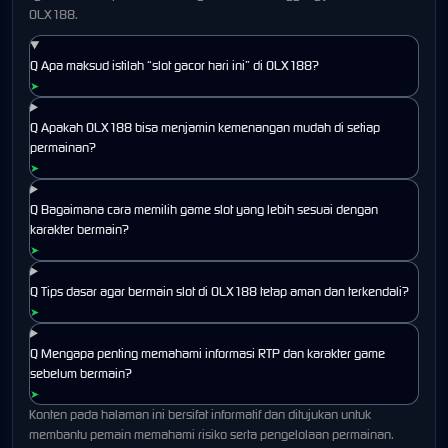
OLX188.
Q
Apa maksud istilah “slot gacor hari ini” di OLX188?
➤
Istilah “slot gacor hari ini” umumnya dipakai pemain untuk menggambarkan slot yang sedang sering memberikan
hit atau kemenangan dalam periode tertentu. Di OLX188, pemain disarankan tidak hanya mengejar istilah
“gacor”, tetapi juga memahami volatilitas game, frekuensi menang, serta mengatur batas permainan harian agar
Q
Apakah OLX188 bisa menjamin kemenangan mudah di setiap
tetap sehat dan terkendali.
permainan?
➤
Q
Bagaimana cara memilih game slot yang lebih sesuai dengan
karakter bermain?
➤
Q
Tips dasar agar bermain slot di OLX188 tetap aman dan terkendali?
➤
Q
Mengapa penting memahami informasi RTP dan karakter game
sebelum bermain?
➤
Konten pada halaman ini bersifat informatif dan ditujukan untuk
membantu pemain memahami risiko serta pengelolaan permainan.