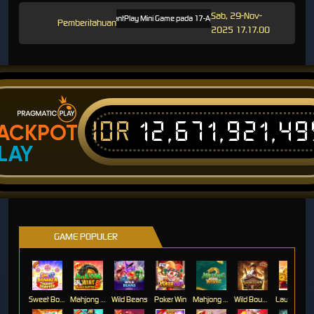
Sab, 29-Nov-
emeliharaan Terjadwal: AdvantPlay Mini Game pada 17-Agt-2025 dari 20.01.34 sampai 09-Agt-
Pemberitahuan
2025 17.17.00
IDR
12,671,921,4
ACKPOT
LAY
GAME POPULER
Sweet Bonanza Super Scatter
Mahjong Wins 3 – Black Scatter
Wild Beans
Poker Win
Mahjong Ways 2
Wild Bounty Showdown
Laughing Buddha Nexus