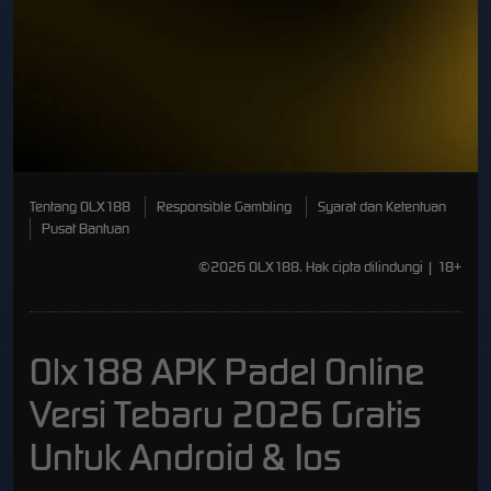
IDR
1,022,400.00
k
Gates of Olympus™
u
U
An
A
Tentang OLX188
Responsible Gambling
Syarat dan Ketentuan
Pusat Bantuan
©2026 OLX188. Hak cipta dilindungi | 18+
Olx188 APK Padel Online
Versi Tebaru 2026 Gratis
Untuk Android & Ios