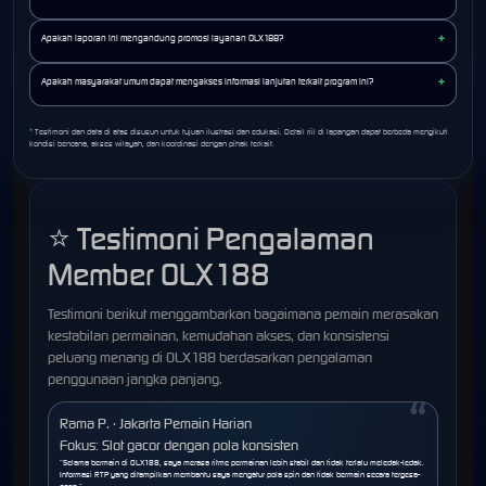
Sebelum distribusi, dilakukan koordinasi dengan relawan lokal, perangkat desa, dan perwakilan pengungsi untuk
memetakan kebutuhan dan titik pengungsian. Data ini menjadi dasar pembagian bantuan agar lebih terarah dan
+
Apakah laporan ini mengandung promosi layanan OLX188?
adil.
Tidak. Konten di halaman ini berfokus pada dokumentasi kegiatan kemanusiaan OLX188 saat banjir Medan dan
Aceh 2025. Informasi disusun sebagai bentuk transparansi dan edukasi publik, bukan untuk mengajak orang
+
Apakah masyarakat umum dapat mengakses informasi lanjutan terkait program ini?
menggunakan layanan permainan apa pun.
Ya, pada umumnya ringkasan program, foto kegiatan, dan update tambahan dapat dibagikan melalui kanal resmi
OLX188 atau laporan CSR tahunan. Hal ini dilakukan untuk menjaga transparansi sekaligus menginspirasi lebih
*
Testimoni dan data di atas disusun untuk tujuan ilustrasi dan edukasi. Detail riil di lapangan dapat berbeda mengikuti
banyak pihak untuk peduli terhadap bencana.
kondisi bencana, akses wilayah, dan koordinasi dengan pihak terkait.
⭐
Testimoni Pengalaman
Member OLX188
Testimoni berikut menggambarkan bagaimana pemain merasakan
kestabilan permainan, kemudahan akses, dan konsistensi
peluang menang di OLX188 berdasarkan pengalaman
penggunaan jangka panjang.
Rama P. · Jakarta
Pemain Harian
Fokus: Slot gacor dengan pola konsisten
“Selama bermain di OLX188, saya merasa ritme permainan lebih stabil dan tidak terlalu meledak-ledak.
Informasi RTP yang ditampilkan membantu saya mengatur pola spin dan tidak bermain secara tergesa-
gesa.”