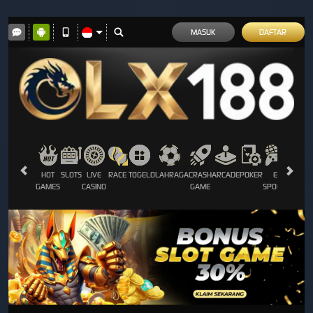
MASUK
DAFTAR
HOT
SLOTS
LIVE
RACE
TOGEL
OLAHRAGA
CRASH
ARCADE
POKER
E-
SABU
GAMES
CASINO
GAME
SPORTS
AYA