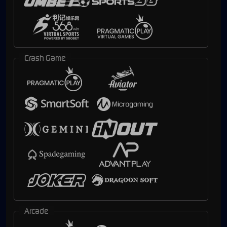
Crash Game
Arcade