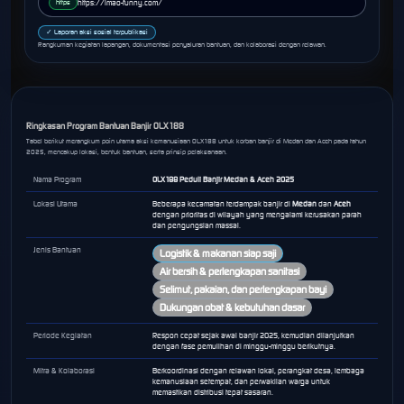
https
https://lmao-funny.com/
✓ Laporan aksi sosial terpublikasi
Rangkuman kegiatan lapangan, dokumentasi penyaluran bantuan, dan kolaborasi dengan relawan.
Ringkasan Program Bantuan Banjir OLX188
Tabel berikut merangkum poin utama aksi kemanusiaan OLX188 untuk korban banjir di Medan dan Aceh pada tahun
2025, mencakup lokasi, bentuk bantuan, serta prinsip pelaksanaan.
Nama Program
OLX188 Peduli Banjir Medan & Aceh 2025
Lokasi Utama
Beberapa kecamatan terdampak banjir di
Medan
dan
Aceh
dengan prioritas di wilayah yang mengalami kerusakan parah
dan pengungsian massal.
Jenis Bantuan
Logistik & makanan siap saji
Air bersih & perlengkapan sanitasi
Selimut, pakaian, dan perlengkapan bayi
Dukungan obat & kebutuhan dasar
Periode Kegiatan
Respon cepat sejak awal banjir 2025, kemudian dilanjutkan
dengan fase pemulihan di minggu-minggu berikutnya.
Mitra & Kolaborasi
Berkoordinasi dengan relawan lokal, perangkat desa, lembaga
kemanusiaan setempat, dan perwakilan warga untuk
memastikan distribusi tepat sasaran.