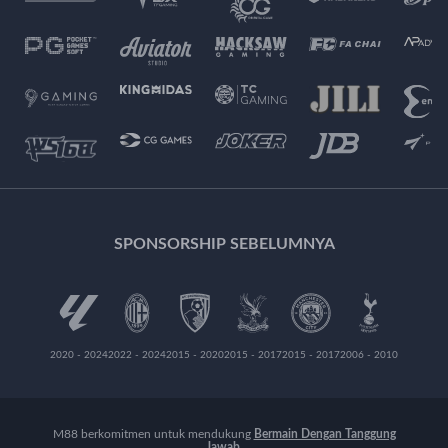
SPONSORSHIP SEBELUMNYA
2020 - 2024
2022 - 2024
2015 - 2020
2015 - 2017
2015 - 2017
2006 - 2010
M88 berkomitmen untuk mendukung
Bermain Dengan Tanggung
Jawab
.