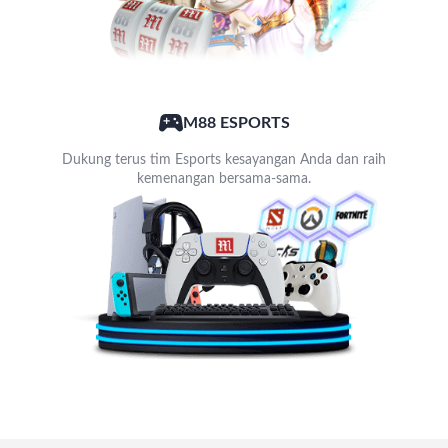
M88 ESPORTS
Dukung terus tim Esports kesayangan Anda dan raih
kemenangan bersama-sama.