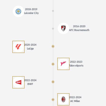
2018-2019
Leicester City
2016-2020
AFC Bournemouth
2020-2024
LaLiga
2022-2023
Talon eSports
2022-2024
BWF
2022-2024
AC Milan