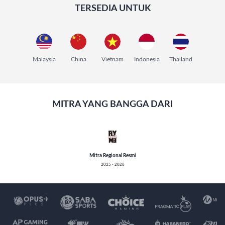
TERSEDIA UNTUK
Malaysia
China
Vietnam
Indonesia
Thailand
MITRA YANG BANGGA DARI
Mitra Regional Resmi
2025 - 2026