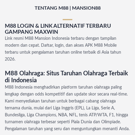
TENTANG M88 | MANSION88
M88 LOGIN & LINK ALTERNATIF TERBARU
GAMPANG MAXWIN
Link resmi M88 Mansion Indonesia terbaru dengan tampilan
modern dan cepat. Daftar, login, dan akses APK M88 Mobile
terbaru untuk pengalaman taruhan online terbaik di Asia tahun
2026.
M88 Olahraga: Situs Taruhan Olahraga Terbaik
di Indonesia
M88 Indonesia menghadirkan platform taruhan olahraga paling
lengkap dengan odds kompetitif dan update skor secara real-time.
Kami menyediakan taruhan untuk berbagai cabang olahraga
ternama dunia, mulai dari Liga Inggris (EPL), La Liga, Serie A,
Bundesliga, Liga Champions, NBA, NFL, tenis ATP/WTA, F1, hingga
turnamen olahraga terbesar seperti Piala Dunia dan Olimpiade.
Pengalaman taruhan yang seru dan menguntungkan menanti Anda.