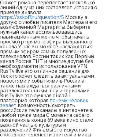
Сюжет романа переплетает несколько
линий одну из них составляет история о
приезде дьявола
https://askoff.ru/question/5
Москву а
другую о любви писателя Мастера и его
возлюбленной Маргариты Выберите
нужный канал воспользовавшись
навигационным меню чтобы начать
просмотр прямого эфира выбранного
канала У нас вы можете наслаждаться
прямым эфиром самых популярных
телеканалов России таких как Первый
канал Россия ТНТ и многие другие без
необходимости использования VPN
RusTv live это отличное решение для
тех кто хочет следить за актуальными
новостями и событиями в России а
также наслаждаться различными
развлекательными шоу и сериалами
RusTv live это лучшая онлайн
платформа которая
почему человек
зевает
возможность смотреть
российские телеканалы в интернете в
любой точке мира С момента своего
появления в конце 69 века кино стало
важной частью культуры и
развлечений Фильмы это искусство
способное перенести зрителя в миры