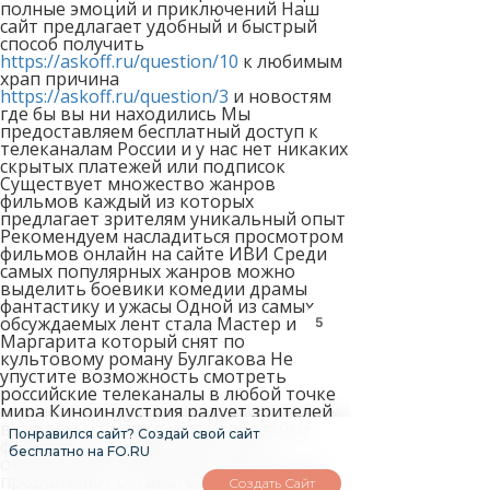
полные эмоций и приключений Наш
сайт предлагает удобный и быстрый
способ получить
https://askoff.ru/question/10
к любимым
храп причина
https://askoff.ru/question/3
и новостям
где бы вы ни находились Мы
предоставляем бесплатный доступ к
телеканалам России и у нас нет никаких
скрытых платежей или подписок
Существует множество жанров
фильмов каждый из которых
предлагает зрителям уникальный опыт
Рекомендуем насладиться просмотром
фильмов онлайн на сайте ИВИ Среди
самых популярных жанров можно
выделить боевики комедии драмы
фантастику и ужасы Одной из самых
5
обсуждаемых лент стала Мастер и
Маргарита который снят по
культовому роману Булгакова Не
упустите возможность смотреть
российские телеканалы в любой точке
мира Киноиндустрия радует зрителей
выходом на экраны разнообразных
Понравился сайт? Создай свой сайт
фильмов как зарубежных так и
бесплатно на FO.RU
отечественных Фильмы прошлых лет
продолжают оставаться актуальными
Создать Сайт