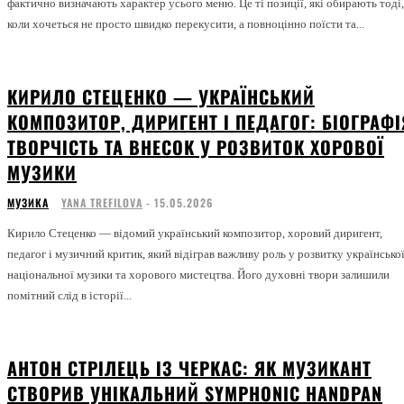
фактично визначають характер усього меню. Це ті позиції, які обирають тоді,
коли хочеться не просто швидко перекусити, а повноцінно поїсти та...
КИРИЛО СТЕЦЕНКО — УКРАЇНСЬКИЙ
КОМПОЗИТОР, ДИРИГЕНТ І ПЕДАГОГ: БІОГРАФІ
ТВОРЧІСТЬ ТА ВНЕСОК У РОЗВИТОК ХОРОВОЇ
МУЗИКИ
МУЗИКА
YANA TREFILOVA
-
15.05.2026
Кирило Стеценко — відомий український композитор, хоровий диригент,
педагог і музичний критик, який відіграв важливу роль у розвитку українсько
національної музики та хорового мистецтва. Його духовні твори залишили
помітний слід в історії...
АНТОН СТРІЛЕЦЬ ІЗ ЧЕРКАС: ЯК МУЗИКАНТ
СТВОРИВ УНІКАЛЬНИЙ SYMPHONIC HANDPAN