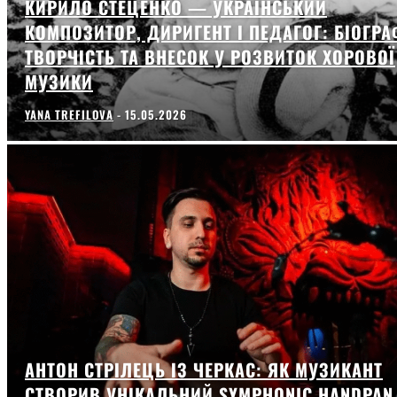
КИРИЛО СТЕЦЕНКО — УКРАЇНСЬКИЙ
КОМПОЗИТОР, ДИРИГЕНТ І ПЕДАГОГ: БІОГРА
ТВОРЧІСТЬ ТА ВНЕСОК У РОЗВИТОК ХОРОВОЇ
МУЗИКИ
YANA TREFILOVA
-
15.05.2026
АНТОН СТРІЛЕЦЬ ІЗ ЧЕРКАС: ЯК МУЗИКАНТ
СТВОРИВ УНІКАЛЬНИЙ SYMPHONIC HANDPAN