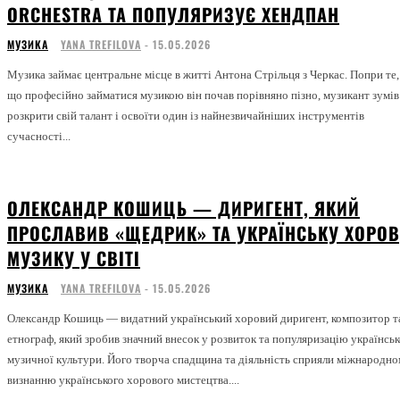
ORCHESTRA ТА ПОПУЛЯРИЗУЄ ХЕНДПАН
МУЗИКА
YANA TREFILOVA
-
15.05.2026
Музика займає центральне місце в житті Антона Стрільця з Черкас. Попри те,
що професійно займатися музикою він почав порівняно пізно, музикант зумів
розкрити свій талант і освоїти один із найнезвичайніших інструментів
сучасності...
ОЛЕКСАНДР КОШИЦЬ — ДИРИГЕНТ, ЯКИЙ
ПРОСЛАВИВ «ЩЕДРИК» ТА УКРАЇНСЬКУ ХОРО
МУЗИКУ У СВІТІ
МУЗИКА
YANA TREFILOVA
-
15.05.2026
Олександр Кошиць — видатний український хоровий диригент, композитор т
етнограф, який зробив значний внесок у розвиток та популяризацію українськ
музичної культури. Його творча спадщина та діяльність сприяли міжнародн
визнанню українського хорового мистецтва....