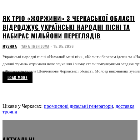
ЯК ТРІО «ЖОРЖИНИ» З ЧЕРКАСЬКОЇ ОБЛАСТІ
ВІДРОДЖУЄ УКРАЇНСЬКІ НАРОДНІ ПІСНІ ТА
НАБИРАЄ МІЛЬЙОНИ ПЕРЕГЛЯДІВ
МУЗИКА
YANA TREFILOVA
-
15.05.2026
Українські народні пісні «Намалюй мені ніч», «Коли ти берегом ідеш» та «На
долині туман» отримали нове звучання і знову стали популярними завдяки тр
«Жоржини» із села Шевченкове Черкаської області. Молоді виконавиці зуміли
LOAD MORE
Цікаве у Черкасах:
промислові дизельні генератори
,
доставка
троянд
АКТУАЛЬНІ