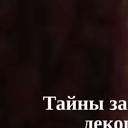
Тайны за
деко