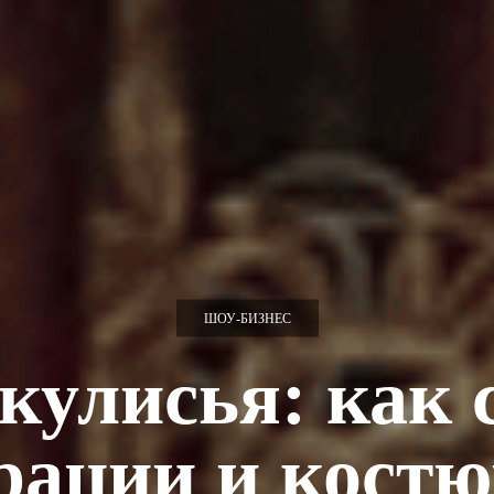
ШОУ-БИЗНЕС
кулисья: как 
рации и кост