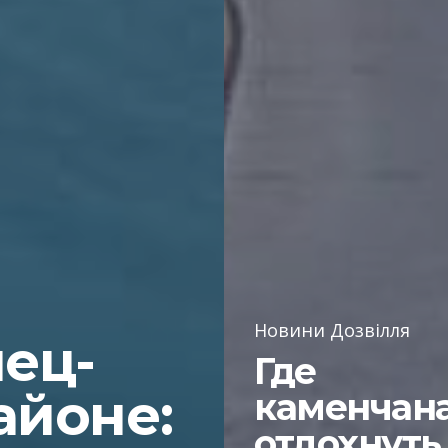
Новини Дозвілля
ец-
Где
айоне:
каменчан
отдохнуть