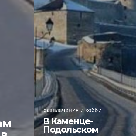
развлечения и хобби
В Каменце-
ам
Подольском
 в