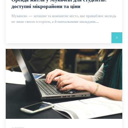
доступні мікрорайони та ціни
Мукачево — затишне та компактне місто, яке приваблює молодь
не лише своєю історією, а й навчальними закладами....
>