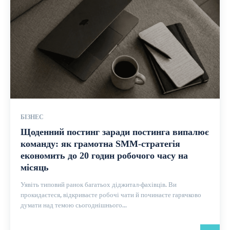
БІЗНЕС
Щоденний постинг заради постинга випалює
команду: як грамотна SMM-стратегія
економить до 20 годин робочого часу на
місяць
Уявіть типовий ранок багатьох діджитал-фахівців. Ви
прокидаєтеся, відкриваєте робочі чати й починаєте гарячково
думати над темою сьогоднішнього...