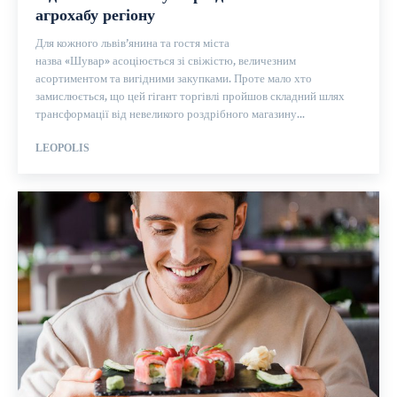
агрохабу регіону
Для кожного львів’янина та гостя міста
назва «Шувар» асоціюється зі свіжістю, величезним
асортиментом та вигідними закупками. Проте мало хто
замислюється, що цей гігант торгівлі пройшов складний шлях
трансформації від невеликого роздрібного магазину...
LEOPOLIS