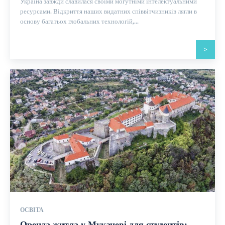
Україна завжди славилася своїми могутніми інтелектуальними
ресурсами. Відкриття наших видатних співвітчизників лягли в
основу багатьох глобальних технологій,...
>
ОСВІТА
Оренда житла у Мукачеві для студентів: