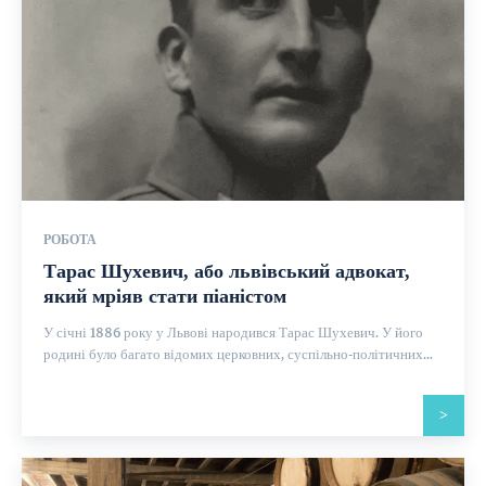
РОБОТА
Тарас Шухевич, або львівський адвокат,
який мріяв стати піаністом
У січні 1886 року у Львові народився Тарас Шухевич. У його
родині було багато відомих церковних, суспільно-політичних...
>