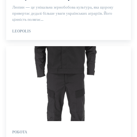
Люпин — це унікальна зернобобова культура, яка щороку
привертає дедалі більше уваги українських аграріїв. Його
цінність полягає...
LEOPOLIS
РОБОТА