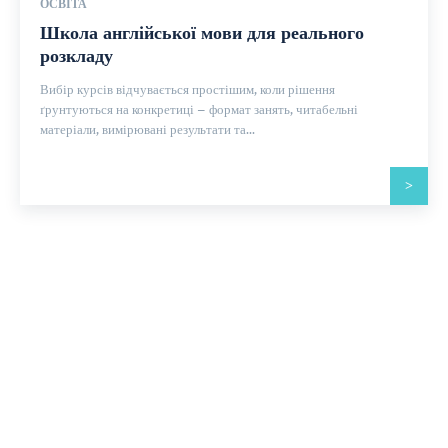
ОСВІТА
Школа англійської мови для реального
розкладу
Вибір курсів відчувається простішим, коли рішення
ґрунтуються на конкретиці – формат занять, читабельні
матеріали, вимірювані результати та...
>