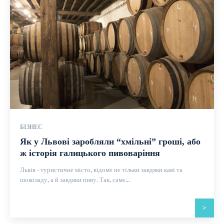
БІЗНЕС
Як у Львові заробляли “хмільні” гроші, або
ж історія галицького пивоваріння
Львів - туристичне місто, відоме не тільки завдяки каві та
шоколаду, а й завдяки пиву. Так, саме...
>