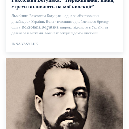
Роксолана Богуцька: “Переживання, війна,
стреси впливають на мої колекції”
Львів'янка Роксолана Богуцька - одна з найзнаковіших
дизайнерок України. Вона - власниця однойменного бренду
одягу Roksolana Bogutska, широко відомого в Україні та
далеко за її межами. Кожна колекція відомої мисткині...
INNA VASYLUK