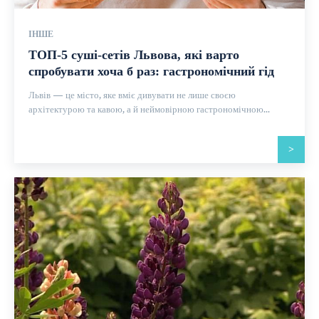
ІНШЕ
ТОП-5 суші-сетів Львова, які варто
спробувати хоча б раз: гастрономічний гід
Львів — це місто, яке вміє дивувати не лише своєю
архітектурою та кавою, а й неймовірною гастрономічною...
>