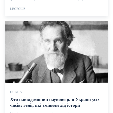
LEOPOLIS
ОСВІТА
Хто найвідоміший науковець в Україні усіх
часів: генії, які змінили хід історії