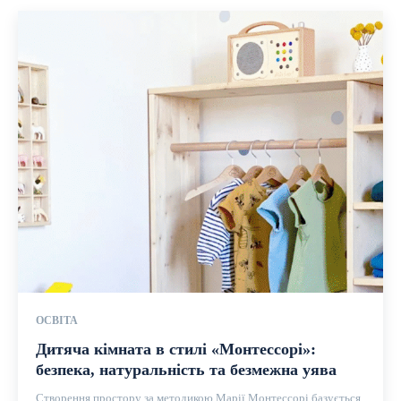
ОСВІТА
Дитяча кімната в стилі «Монтессорі»:
безпека, натуральність та безмежна уява
Створення простору за методикою Марії Монтессорі базується