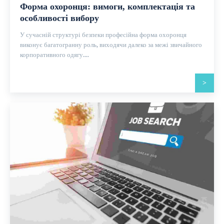
Форма охоронця: вимоги, комплектація та
особливості вибору
У сучасній структурі безпеки професійна форма охоронця
виконує багатогранну роль, виходячи далеко за межі звичайного
корпоративного одягу....
>