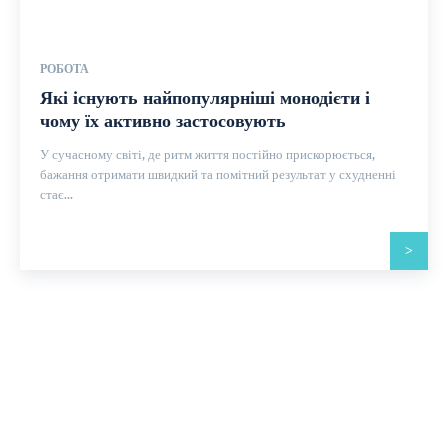
РОБОТА
Які існують найпопулярніші монодієти і
чому їх активно застосовують
У сучасному світі, де ритм життя постійно прискорюється,
бажання отримати швидкий та помітний результат у схудненні
стає...
>