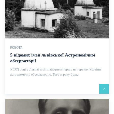
РОБОТА
5 відомих імен львівської Астрономічної
обсерваторії
У 1771 році у Львові єзуїти відкрили першу на теренах України
астрономічну обсерваторію. Того ж року була...
>