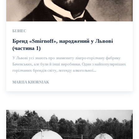
БІЗНЕС
Бренд «Smirnoff», народжений у Львові
(частина 1)
У Львові усі знають про знамениту лікеро-горілчану фабрику
Бачевських, але були й інші виробники. Один з найпопулярніших
горілчаних брендів світу, легенду алкогольної...
MARIIA KHORNIAK