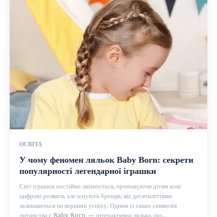
ОСВІТА
У чому феномен ляльок Baby Born: секрети
популярності легендарної іграшки
Світ іграшок постійно змінюється, пропонуючи дітям нові
цифрові розваги, але існують бренди, які десятиліттями
залишаються на вершині успіху. Одним із таких символів
дитинства є Baby Born — інтерактивна лялька, що...